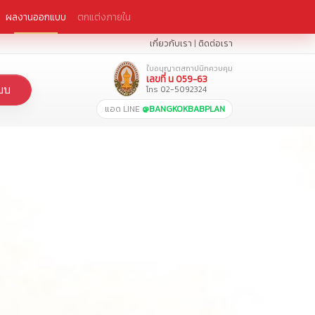
ผลงานออกแบบ
ตกแต่งภายใน
เกี่ยวกับเรา
|
ติดต่อเรา
ใบอนุญาตสถาปนิกควบคุม
เลขที่ น 059-63
โทร 02-5092324
บบ
แอด LINE
@BANGKOKBABPLAN