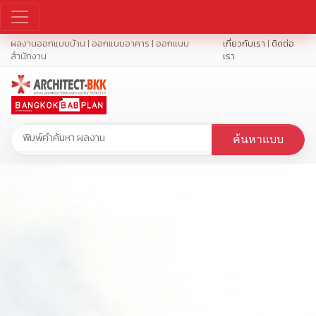
ผลงานออกแบบบ้าน | ออกแบบอาคาร | ออกแบบ
เกี่ยวกับเรา
|
ติดต่อ
สำนักงาน
เรา
ค้นหาแบบ