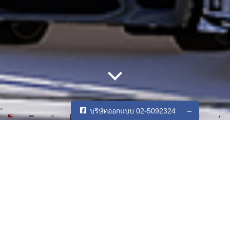
×
_
บริษัทออกแบบ 02-5092324