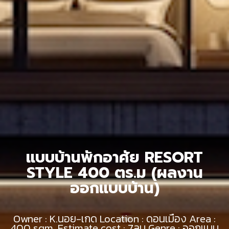
แบบบ้านพักอาศัย RESORT
STYLE 400 ตร.ม (ผลงาน
ออกแบบบ้าน)
Owner : K.นอย-เกด Location : ดอนเมือง Area :
400 sqm. Estimate cost : 7ลบ Genre : ออกแบบ