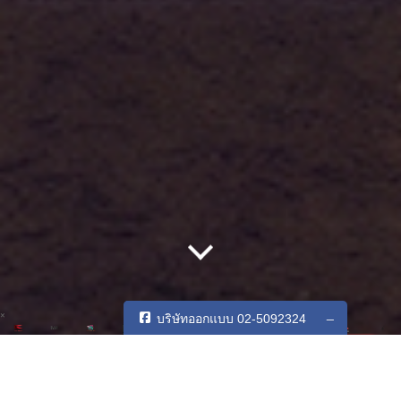
×
_
บริษัทออกแบบ 02-5092324