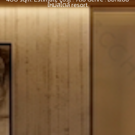
ใหม่สไตล์ resort