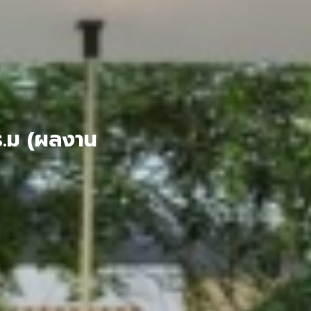
.ม (ผลงาน