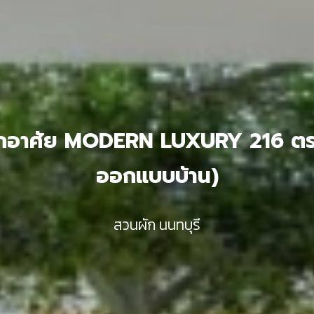
ักอาศัย MODERN LUXURY 216 ตร
ออกแบบบ้าน)
สวนผัก นนทบุรี