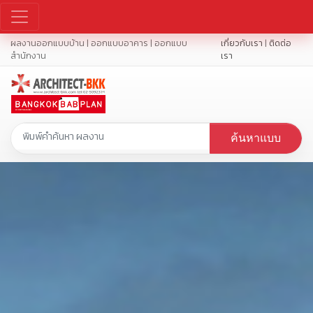
ผลงานออกแบบบ้าน | ออกแบบอาคาร | ออกแบบ
เกี่ยวกับเรา
|
ติดต่อ
สำนักงาน
เรา
ค้นหาแบบ