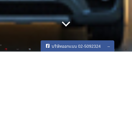
×
_
บริษัทออกแบบ 02-5092324
แบบบ้านพักอาศัย TROPICAL STYLE