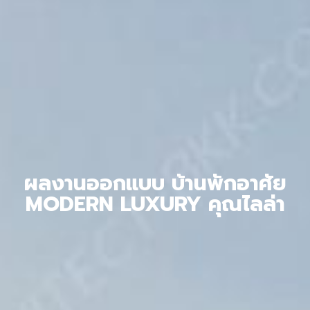
ผลงานออกแบบ บ้านพักอาศัย
MODERN LUXURY คุณไลล่า