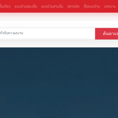
ั้นเดียว
แบบบ้านสองชั้น
แบบบ้านสามชั้น
สถาปนิก
ซื้อแบบบ้าน
บทความ
ค้นหาแ