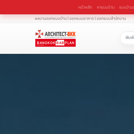
หน้าหลัก
หาแบบบ้าน
แบบบ้านช
ผลงานออกแบบบ้าน | ออกแบบอาคาร | ออกแบบสำนักงาน